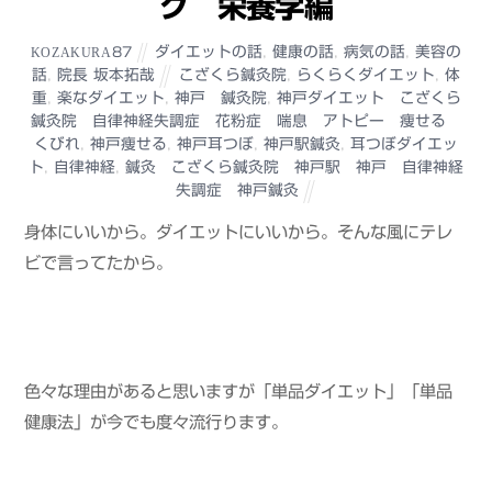
ク 栄養学編
ダイエットの話
,
健康の話
,
病気の話
,
美容の
KOZAKURA87
話
,
院長 坂本拓哉
こざくら鍼灸院
,
らくらくダイエット
,
体
重
,
楽なダイエット
,
神戸 鍼灸院
,
神戸ダイエット こざくら
鍼灸院 自律神経失調症 花粉症 喘息 アトピー 痩せる
くびれ
,
神戸痩せる
,
神戸耳つぼ
,
神戸駅鍼灸
,
耳つぼダイエッ
ト
,
自律神経
,
鍼灸 こざくら鍼灸院 神戸駅 神戸 自律神経
失調症 神戸鍼灸
身体にいいから。ダイエットにいいから。そんな風にテレ
ビで言ってたから。
色々な理由があると思いますが「単品ダイエット」「単品
健康法」が今でも度々流行ります。