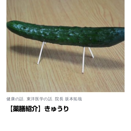
健康の話
,
東洋医学の話
,
院長 坂本拓哉
【薬膳紹介】きゅうり