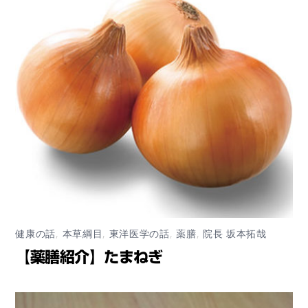
健康の話
,
本草綱目
,
東洋医学の話
,
薬膳
,
院長 坂本拓哉
【薬膳紹介】たまねぎ