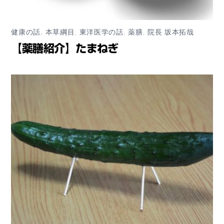
健康の話
,
本草綱目
,
東洋医学の話
,
薬膳
,
院長 坂本拓哉
【薬膳紹介】たまねぎ