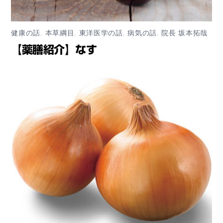
健康の話
,
本草綱目
,
東洋医学の話
,
病気の話
,
院長 坂本拓哉
【薬膳紹介】なす