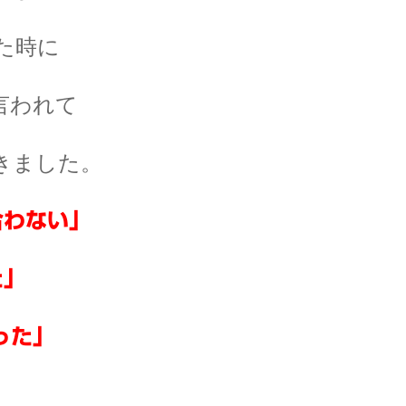
た時に
言われて
きました。
合わない」
た」
った」