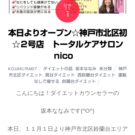
2018
11
1
本日よりオープン☆神戸市北区初
☆２号店 トータルケアサロン
nico
ダイエットの話
,
坂本ななみ
,
未分類
神戸
KOZAKURA87
市北区ダイエット
,
箕谷ダイエット
,
西鈴蘭台ダイエット
,
運動
なしで痩せる
,
鈴蘭台ダイエット
こんにちは！ダイエットカウンセラーの
坂本ななみです(^O^)
本日、１１月１日より神戸市北区鈴蘭台エリア