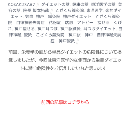
ダイエットの話
,
健康の話
,
東洋医学の話
,
美
KOZAKURA87
容の話
,
院長 坂本拓哉
こざくら鍼灸院
,
東洋医学
,
楽なダイ
エット
,
気血
,
神戸 鍼灸院
,
神戸ダイエット こざくら鍼灸
院 自律神経失調症 花粉症 喘息 アトピー 痩せる くび
れ
,
神戸痩せる
,
神戸耳つぼ
,
神戸駅鍼灸
,
耳つぼダイエット
,
自
律神経
,
鍼灸 こざくら鍼灸院 神戸駅 神戸 自律神経失調
症 神戸鍼灸
前回、栄養学の面から単品ダイエットの危険性について掲
載しましたが、今回は東洋医学的な側面から単品ダイエッ
トに潜む危険性をお伝えしたいなと思います。
前回の記事はコチラから