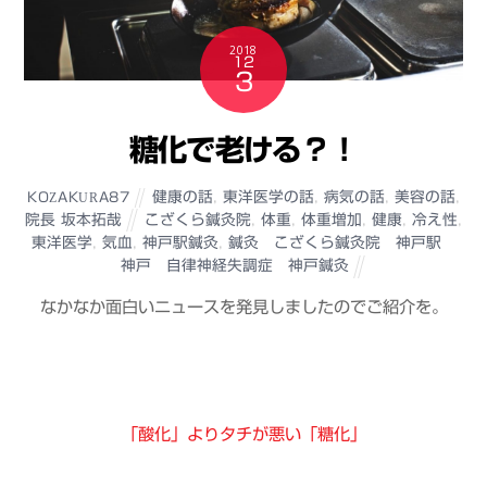
2018
12
3
糖化で老ける？！
健康の話
,
東洋医学の話
,
病気の話
,
美容の話
,
KOZAKURA87
院長 坂本拓哉
こざくら鍼灸院
,
体重
,
体重増加
,
健康
,
冷え性
,
東洋医学
,
気血
,
神戸駅鍼灸
,
鍼灸 こざくら鍼灸院 神戸駅
神戸 自律神経失調症 神戸鍼灸
なかなか面白いニュースを発見しましたのでご紹介を。
「酸化」よりタチが悪い「糖化」