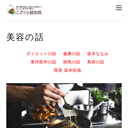
美容の話
ダイエットの話
健康の話
坂本ななみ
東洋医学の話
病気の話
美容の話
院長 坂本拓哉