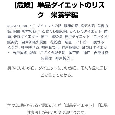
【危険】単品ダイエットのリス
ク 栄養学編
ダイエットの話
,
健康の話
,
病気の話
,
美容の
KOZAKURA87
話
,
院長 坂本拓哉
こざくら鍼灸院
,
らくらくダイエット
,
体
重
,
楽なダイエット
,
神戸 鍼灸院
,
神戸ダイエット こざくら
鍼灸院 自律神経失調症 花粉症 喘息 アトピー 痩せる
くびれ
,
神戸痩せる
,
神戸耳つぼ
,
神戸駅鍼灸
,
耳つぼダイエッ
ト
,
自律神経
,
鍼灸 こざくら鍼灸院 神戸駅 神戸 自律神経
失調症 神戸鍼灸
身体にいいから。ダイエットにいいから。そんな風にテレ
ビで言ってたから。
色々な理由があると思いますが「単品ダイエット」「単品
健康法」が今でも度々流行ります。