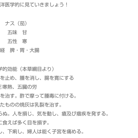
洋医学的に見ていきましょう！
ナス（茄）
五味 甘
五性 寒
経 脾・胃・大腸
学的効能（本草綱目より）
を止め、腫を消し、腸を寛にする
②寒熱、五臓の労
を治す。酢で摩って腫毒に付ける。
たものの焼灰は乳裂を治す。
らぬ。人を損じ、気を動し、瘡及び痼疾を発する。
に食えば多く目を損ず。
し、下痢し、婦人は能く子宮を痛める。