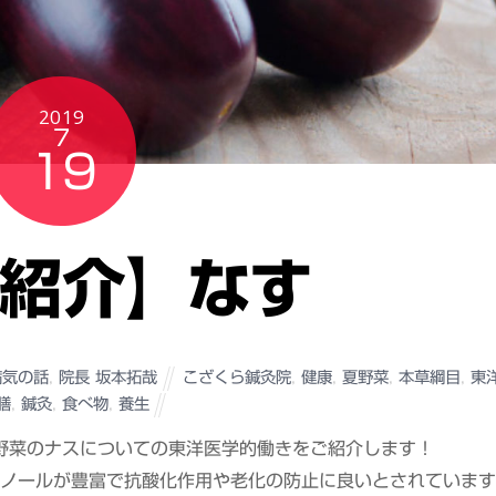
2019
7
19
紹介】なす
病気の話
,
院長 坂本拓哉
こざくら鍼灸院
,
健康
,
夏野菜
,
本草綱目
,
東
膳
,
鍼灸
,
食べ物
,
養生
野菜のナスについての東洋医学的働きをご紹介します！
ノールが豊富で抗酸化作用や老化の防止に良いとされています