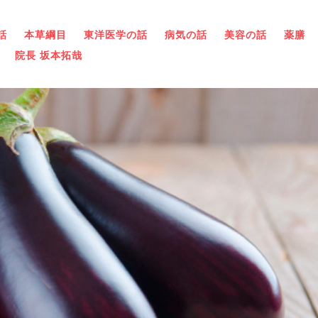
話
本草綱目
東洋医学の話
病気の話
美容の話
薬膳
院長 坂本拓哉