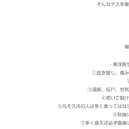
そんなナスを東
帰
・東洋医
①血を散じ、痛み
③温疾、伝尸、労気
④老いて裂け
⑤凡そ久冷の人は多く食ってはな
⑥秋後
⑦多く食えば必ず腹痛